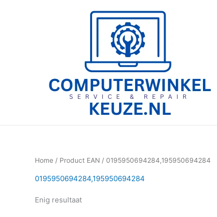
Ga
naar
de
inhoud
Home
/ Product EAN / 0195950694284,195950694284
0195950694284,195950694284
Enig resultaat