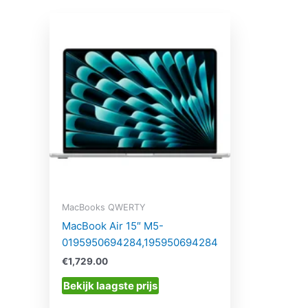
MacBooks QWERTY
MacBook Air 15″ M5-
0195950694284,195950694284
€
1,729.00
Bekijk laagste prijs