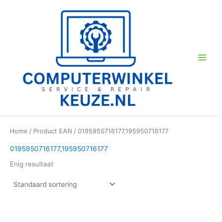
Ga
naar
de
inhoud
Home
/ Product EAN / 0195950716177,195950716177
0195950716177,195950716177
Enig resultaat