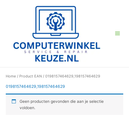
Ga
naar
de
inhoud
Home
/ Product EAN / 0198157464629,198157464629
0198157464629,198157464629
Geen producten gevonden die aan je selectie
voldoen.