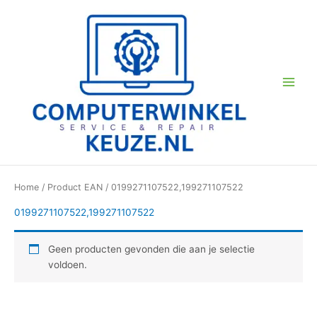
Ga
naar
de
inhoud
Home
/ Product EAN / 0199271107522,199271107522
0199271107522,199271107522
Geen producten gevonden die aan je selectie
voldoen.