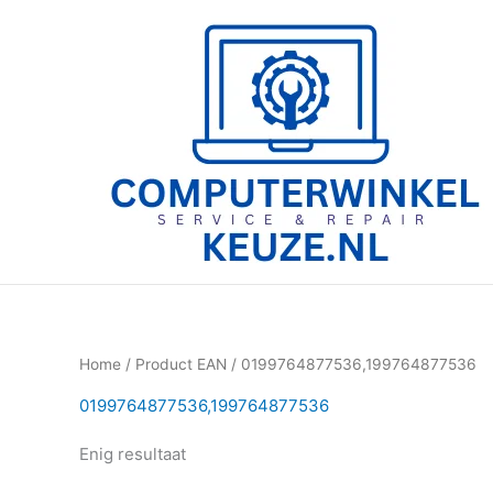
Ga
naar
de
inhoud
Home
/ Product EAN / 0199764877536,199764877536
0199764877536,199764877536
Enig resultaat