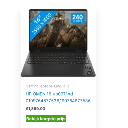
Gaming laptops QWERTY
HP OMEN 16-ap0971nd-
0199764877536,199764877536
€
1,899.00
Bekijk laagste prijs