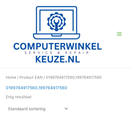
Ga
naar
de
inhoud
Home
/ Product EAN / 0199764917560,199764917560
0199764917560,199764917560
Enig resultaat