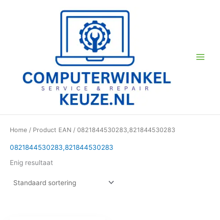
Ga
naar
de
inhoud
Home
/ Product EAN / 0821844530283,821844530283
0821844530283,821844530283
Enig resultaat