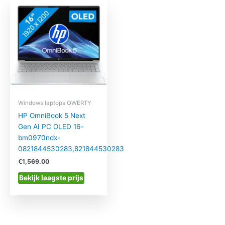
Windows laptops QWERTY
HP OmniBook 5 Next
Gen AI PC OLED 16-
bm0970ndx-
0821844530283,821844530283
€
1,569.00
Bekijk laagste prijs