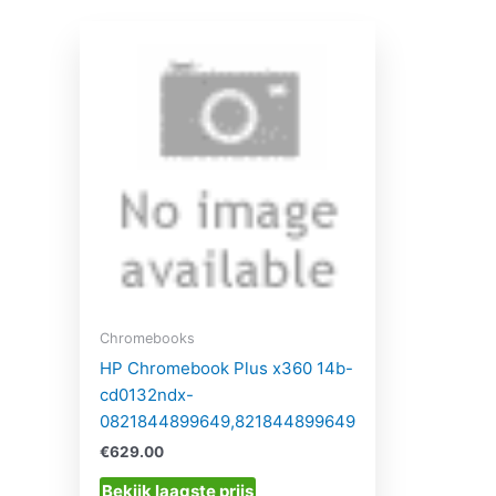
Chromebooks
HP Chromebook Plus x360 14b-
cd0132ndx-
0821844899649,821844899649
€
629.00
Bekijk laagste prijs