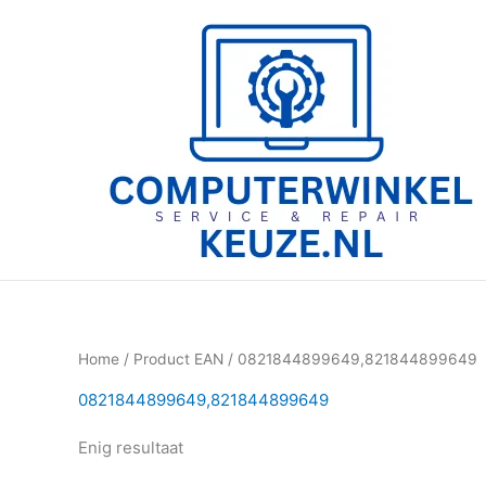
Ga
naar
de
inhoud
Home
/ Product EAN / 0821844899649,821844899649
0821844899649,821844899649
Enig resultaat