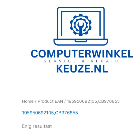
Ga
naar
de
inhoud
Home
/ Product EAN / 195950692105,CB976855
195950692105,CB976855
Enig resultaat