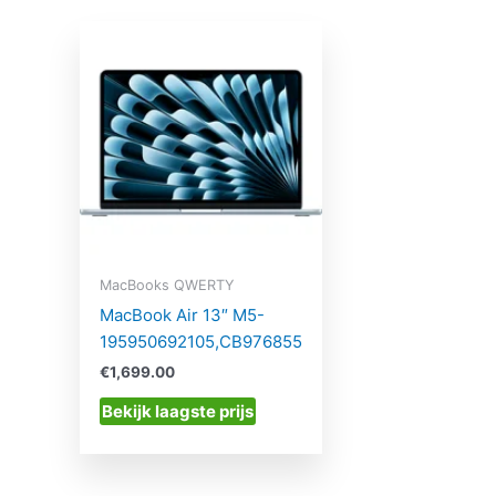
MacBooks QWERTY
MacBook Air 13″ M5-
195950692105,CB976855
€
1,699.00
Bekijk laagste prijs