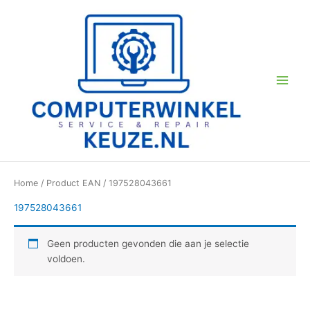
Ga
naar
de
inhoud
Home
/ Product EAN / 197528043661
197528043661
Geen producten gevonden die aan je selectie
voldoen.