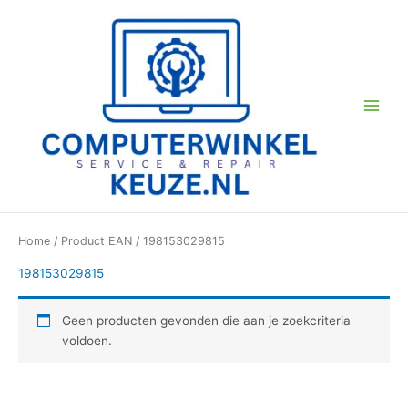
Ga
naar
de
inhoud
Home
/ Product EAN / 198153029815
198153029815
Geen producten gevonden die aan je zoekcriteria
voldoen.