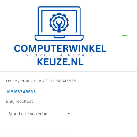
Ga
naar
de
inhoud
Home
/ Product EAN / 198158346535
198158346535
Enig resultaat