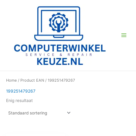
Ga
naar
de
inhoud
Home
/ Product EAN / 199251479267
199251479267
Enig resultaat