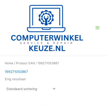
Ga
naar
de
inhoud
Home
/ Product EAN / 199271053867
199271053867
Enig resultaat