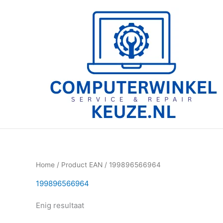
Ga
naar
de
inhoud
Home
/ Product EAN / 199896566964
199896566964
Enig resultaat