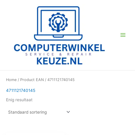
Ga
naar
de
inhoud
Home
/ Product EAN / 4711121740145
4711121740145
Enig resultaat