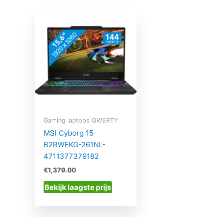
Gaming laptops QWERTY
MSI Cyborg 15
B2RWFKG-261NL-
4711377379182
€
1,379.00
Bekijk laagste prijs