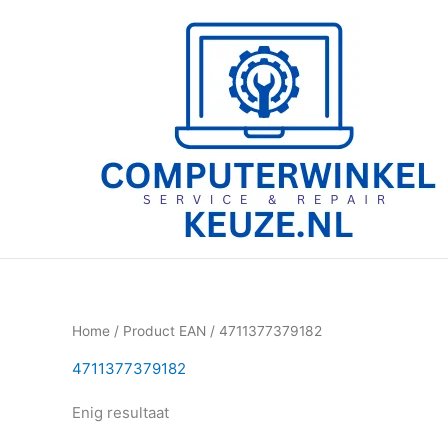
Ga
naar
de
inhoud
Home
/ Product EAN / 4711377379182
4711377379182
Enig resultaat