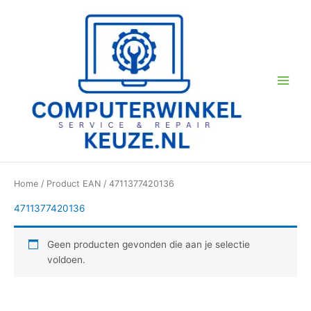
Ga
naar
de
inhoud
Home
/ Product EAN / 4711377420136
4711377420136
Geen producten gevonden die aan je selectie
voldoen.