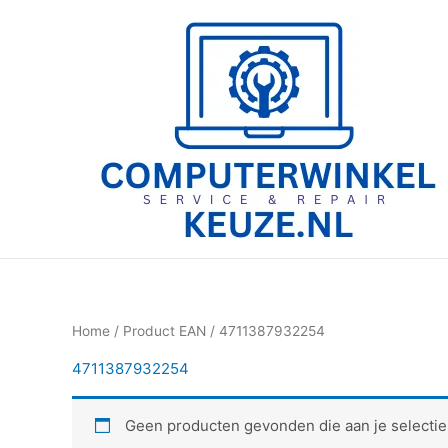
Ga
naar
de
inhoud
Home
/ Product EAN / 4711387932254
4711387932254
Geen producten gevonden die aan je selectie