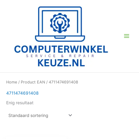
Ga
naar
de
inhoud
Home
/ Product EAN / 4711474691408
4711474691408
Enig resultaat