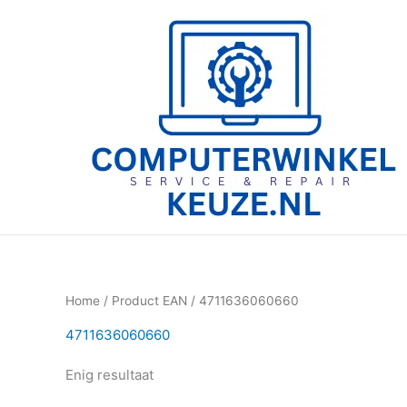
Ga
naar
de
inhoud
Home
/ Product EAN / 4711636060660
4711636060660
Enig resultaat