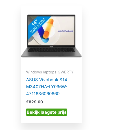
Windows laptops QWERTY
ASUS Vivobook S14
M3407HA-LY096W-
4711636060660
€
829.00
Bekijk laagste prijs