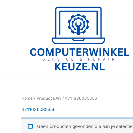
Ga
naar
de
inhoud
Home
/ Product EAN / 4711636085656
4711636085656
Geen producten gevonden die aan je selectie