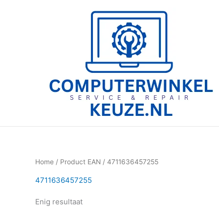
Ga
naar
de
inhoud
Home
/ Product EAN / 4711636457255
4711636457255
Enig resultaat