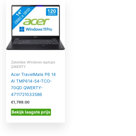
Zakelijke Windows laptops
QWERTY
Acer TravelMate P6 14
AI TMP614-54-TCO-
70QD QWERTY-
4711721033586
€
1,799.00
Bekijk laagste prijs