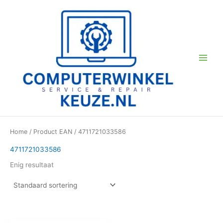
Ga
naar
de
inhoud
Home
/ Product EAN / 4711721033586
4711721033586
Enig resultaat