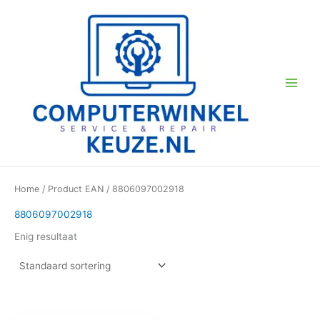
Ga
naar
de
inhoud
Home
/ Product EAN / 8806097002918
8806097002918
Enig resultaat