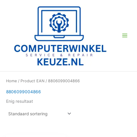
Ga
naar
de
inhoud
Home
/ Product EAN / 8806099004866
8806099004866
Enig resultaat