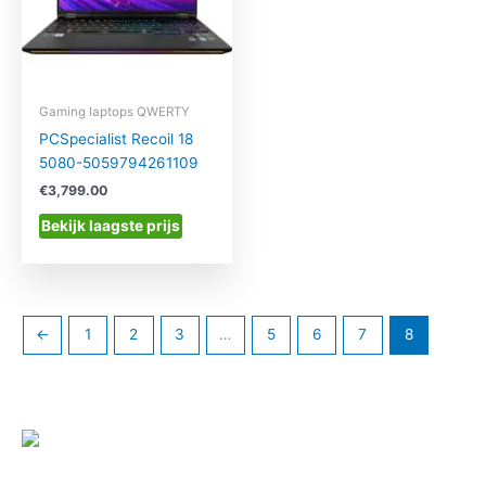
Gaming laptops QWERTY
PCSpecialist Recoil 18
5080-5059794261109
€
3,799.00
Bekijk laagste prijs
←
1
2
3
…
5
6
7
8