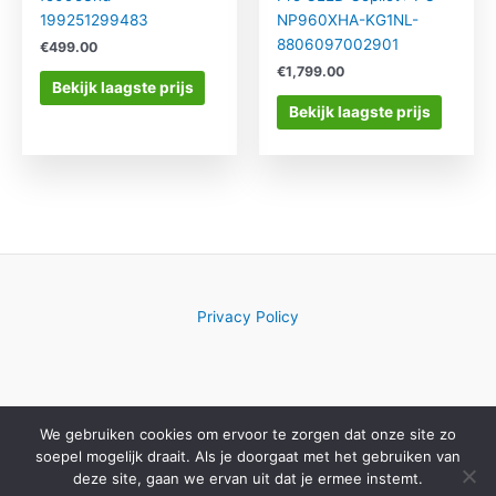
199251299483
NP960XHA-KG1NL-
8806097002901
€
499.00
€
1,799.00
Bekijk laagste prijs
Bekijk laagste prijs
Privacy Policy
We gebruiken cookies om ervoor te zorgen dat onze site zo
Copyright © 2026 Computerwinkelkeuze.nl
soepel mogelijk draait. Als je doorgaat met het gebruiken van
deze site, gaan we ervan uit dat je ermee instemt.