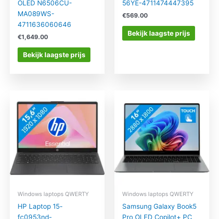
OLED N6506CU-
56YE-4711474447395
MA089WS-
€
569.00
4711636060646
Bekijk laagste prijs
€
1,649.00
Bekijk laagste prijs
Windows laptops QWERTY
Windows laptops QWERTY
HP Laptop 15-
Samsung Galaxy Book5
fc0953nd-
Pro OLED Copilot+ PC