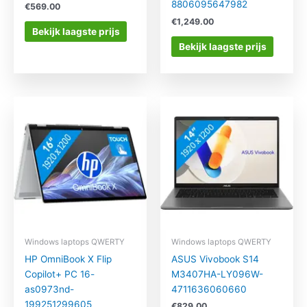
8806095647982
€
569.00
€
1,249.00
Bekijk laagste prijs
Bekijk laagste prijs
Windows laptops QWERTY
Windows laptops QWERTY
HP OmniBook X Flip
ASUS Vivobook S14
Copilot+ PC 16-
M3407HA-LY096W-
as0973nd-
4711636060660
199251299605
€
829.00