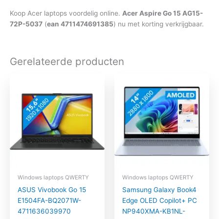
Koop Acer laptops voordelig online.
Acer Aspire Go 15 AG15-
72P-5037
(
ean 4711474691385
) nu met korting verkrijgbaar.
Gerelateerde producten
Windows laptops QWERTY
Windows laptops QWERTY
ASUS Vivobook Go 15
Samsung Galaxy Book4
E1504FA-BQ2071W-
Edge OLED Copilot+ PC
4711636039970
NP940XMA-KB1NL-