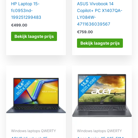
HP Laptop 15-
ASUS Vivobook 14
fc0953nd-
Copilot+ PC X1407QA-
199251299483
LY084W-
4711636039567
€
499.00
€
759.00
Bekijk laagste prijs
Bekijk laagste prijs
Windows laptops QWERTY
Windows laptops QWERTY