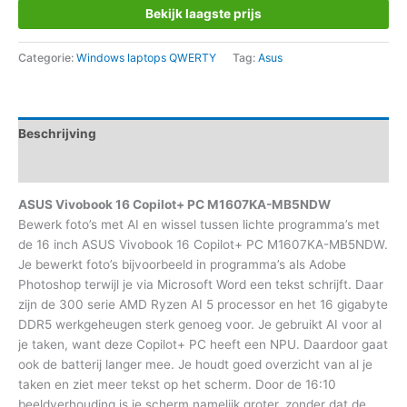
Bekijk laagste prijs
Categorie:
Windows laptops QWERTY
Tag:
Asus
Beschrijving
Aanvullende informatie
ASUS Vivobook 16 Copilot+ PC M1607KA-MB5NDW
Bewerk foto’s met AI en wissel tussen lichte programma’s met
de 16 inch ASUS Vivobook 16 Copilot+ PC M1607KA-MB5NDW.
Je bewerkt foto’s bijvoorbeeld in programma’s als Adobe
Photoshop terwijl je via Microsoft Word een tekst schrijft. Daar
zijn de 300 serie AMD Ryzen AI 5 processor en het 16 gigabyte
DDR5 werkgeheugen sterk genoeg voor. Je gebruikt AI voor al
je taken, want deze Copilot+ PC heeft een NPU. Daardoor gaat
ook de batterij langer mee. Je houdt goed overzicht van al je
taken en ziet meer tekst op het scherm. Door de 16:10
beeldverhouding is je scherm namelijk groter, zonder dat de