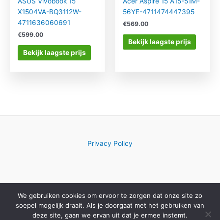
ASUS Vivobook 15
Acer Aspire 15 A15-51M-
X1504VA-BQ3112W-
56YE-4711474447395
4711636060691
€
569.00
€
599.00
Bekijk laagste prijs
Bekijk laagste prijs
Privacy Policy
We gebruiken cookies om ervoor te zorgen dat onze site zo
Copyright © 2026 Computerwinkelkeuze.nl
soepel mogelijk draait. Als je doorgaat met het gebruiken van
deze site, gaan we ervan uit dat je ermee instemt.