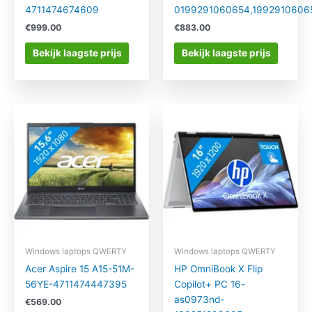
4711474674609
0199291060654,1992910606
€
999.00
€
883.00
Bekijk laagste prijs
Bekijk laagste prijs
Windows laptops QWERTY
Windows laptops QWERTY
Acer Aspire 15 A15-51M-
HP OmniBook X Flip
56YE-4711474447395
Copilot+ PC 16-
as0973nd-
€
569.00