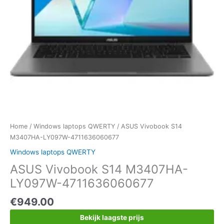
Home
/
Windows laptops QWERTY
/ ASUS Vivobook S14
M3407HA-LY097W-4711636060677
Windows laptops QWERTY
ASUS Vivobook S14 M3407HA-
LY097W-4711636060677
€
949.00
Bekijk laagste prijs