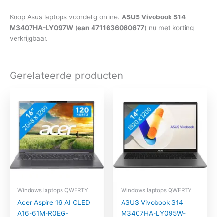
Koop Asus laptops voordelig online.
ASUS Vivobook S14
M3407HA-LY097W
(
ean 4711636060677
) nu met korting
verkrijgbaar.
Gerelateerde producten
Windows laptops QWERTY
Windows laptops QWERTY
Acer Aspire 16 AI OLED
ASUS Vivobook S14
A16-61M-R0EG-
M3407HA-LY095W-