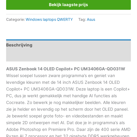
Bekijk laagste prijs
Categorie:
Windows laptops QWERTY
Tag:
Asus
Beschrijving
Aanvullende informatie
ASUS Zenbook 14 OLED Copilot+ PC UM3406GA-QD031W
Wissel soepel tussen zware programma’s en geniet van
levendige kleuren met de 14 inch ASUS Zenbook 14 OLED
Copilot+ PC UM3406GA-QD031W. Deze laptop is een Copilot+
PC, dus je werkt gemakkelijk met handige AI functies als
Cocreate. Zo bewerk je nog makkelijker beelden. Alle kleuren
zie je helder en levendig op het scherm door het OLED paneel.
Je bewerkt soepel grote foto- en videobestanden en maakt
simpele 2D ontwerpen met AI. Dat doe je in programma’s als
Adobe Photoshop en Premiere Pro. Daar zijn de 400 serie AMD
Ryzen AI 7 processor en het 32 gigabyte DDR5 werkgeheugen