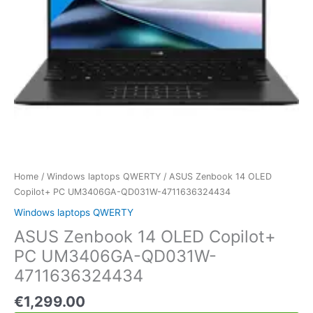
Home
/
Windows laptops QWERTY
/ ASUS Zenbook 14 OLED
Copilot+ PC UM3406GA-QD031W-4711636324434
Windows laptops QWERTY
ASUS Zenbook 14 OLED Copilot+
PC UM3406GA-QD031W-
4711636324434
€
1,299.00