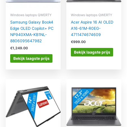
Windows laptops QWERTY
Windows laptops QWERTY
Samsung Galaxy Book4
Acer Aspire 16 AI OLED
Edge OLED Copilot+ PC
A16-61M-R0EG-
NP940XMA-KB1NL-
4711474674609
8806095647982
€
999.00
€
1,249.00
Bekijk laagste prijs
Bekijk laagste prijs