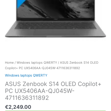
Home
/
Windows laptops QWERTY
/ ASUS Zenbook S14 OLED
Copilot+ PC UX5406AA-QJ045W-4711636311892
Windows laptops QWERTY
ASUS Zenbook S14 OLED Copilot+
PC UX5406AA-QJ045W-
4711636311892
€
2,249.00