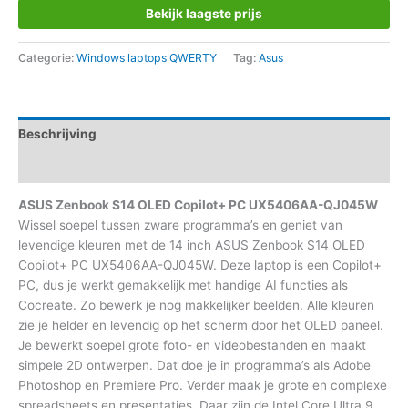
Bekijk laagste prijs
Categorie:
Windows laptops QWERTY
Tag:
Asus
Beschrijving
Aanvullende informatie
ASUS Zenbook S14 OLED Copilot+ PC UX5406AA-QJ045W
Wissel soepel tussen zware programma’s en geniet van
levendige kleuren met de 14 inch ASUS Zenbook S14 OLED
Copilot+ PC UX5406AA-QJ045W. Deze laptop is een Copilot+
PC, dus je werkt gemakkelijk met handige AI functies als
Cocreate. Zo bewerk je nog makkelijker beelden. Alle kleuren
zie je helder en levendig op het scherm door het OLED paneel.
Je bewerkt soepel grote foto- en videobestanden en maakt
simpele 2D ontwerpen. Dat doe je in programma’s als Adobe
Photoshop en Premiere Pro. Verder maak je grote en complexe
spreadsheets en presentaties. Daar zijn de Intel Core Ultra 9