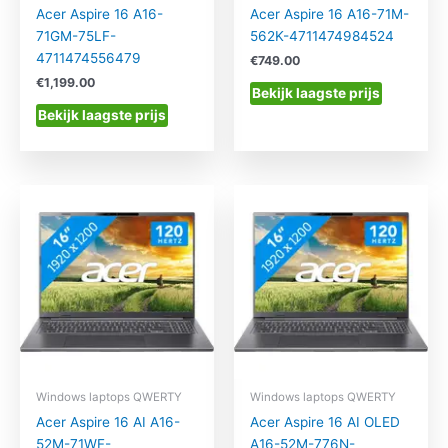
Acer Aspire 16 A16-
Acer Aspire 16 A16-71M-
71GM-75LF-
562K-4711474984524
4711474556479
€
749.00
€
1,199.00
Bekijk laagste prijs
Bekijk laagste prijs
Windows laptops QWERTY
Windows laptops QWERTY
Acer Aspire 16 AI A16-
Acer Aspire 16 AI OLED
52M-71WF-
A16-52M-776N-