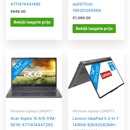
4711474441485
as0970nd-
199251299568
€
949.00
€
1,099.00
Bekijk laagste prijs
Bekijk laagste prijs
Windows laptops QWERTY
Windows laptops QWERTY
Acer Aspire 15 A15-51M-
Lenovo IdeaPad 5 2-in-1
56YE-4711474447395
14IRH9 83KX006GMH-