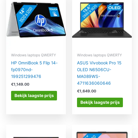
Windows laptops QWERTY
Windows laptops QWERTY
HP OmniBook 5 Flip 14-
ASUS Vivobook Pro 15
fp0970nd-
OLED N6506CU-
199251299476
MA089WS-
4711636060646
€
1,149.00
€
1,649.00
Bekijk laagste prijs
Bekijk laagste prijs