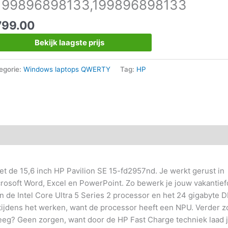
199896898133,199896898133
799.00
Bekijk laagste prijs
egorie:
Windows laptops QWERTY
Tag:
HP
t de 15,6 inch HP Pavilion SE 15-fd2957nd. Je werkt gerust in
osoft Word, Excel en PowerPoint. Zo bewerk je jouw vakantiefo
zijn de Intel Core Ultra 5 Series 2 processor en het 24 gigabyte
tijdens het werken, want de processor heeft een NPU. Verder z
 leeg? Geen zorgen, want door de HP Fast Charge techniek laad 