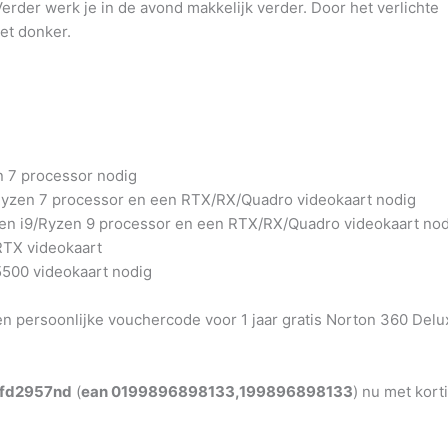
rder werk je in de avond makkelijk verder. Door het verlichte
het donker.
n 7 processor nodig
/Ryzen 7 processor en een RTX/RX/Quadro videokaart nodig
een i9/Ryzen 9 processor en een RTX/RX/Quadro videokaart nod
 RTX videokaart
500 videokaart nodig
en persoonlijke vouchercode voor 1 jaar gratis Norton 360 Delu
5-fd2957nd
(
ean 0199896898133,199896898133
) nu met kort