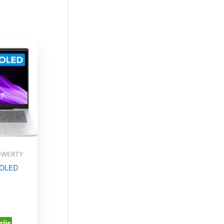
 QWERTY
 OLED
rijs