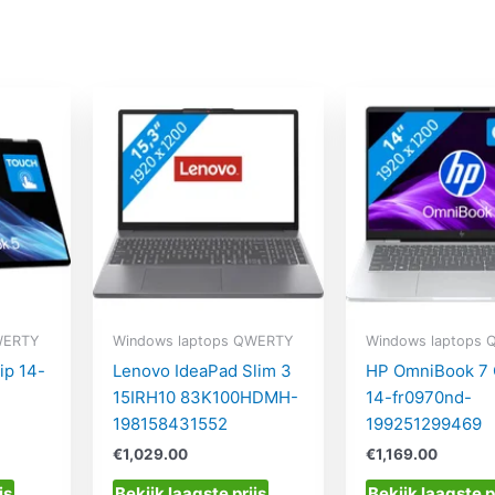
WERTY
Windows laptops QWERTY
Windows laptops
ip 14-
Lenovo IdeaPad Slim 3
HP OmniBook 7
15IRH10 83K100HDMH-
14-fr0970nd-
198158431552
199251299469
€
1,029.00
€
1,169.00
js
Bekijk laagste prijs
Bekijk laagste p