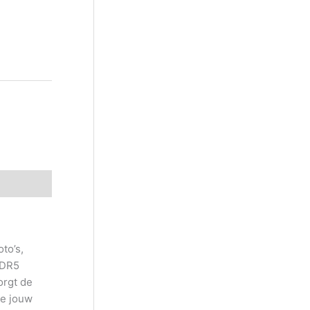
to’s,
 DDR5
orgt de
je jouw