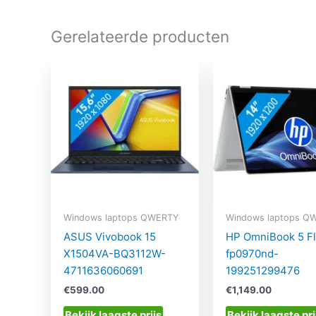
Gerelateerde producten
Windows laptops QWERTY
Windows laptops Q
ASUS Vivobook 15
HP OmniBook 5 Fl
X1504VA-BQ3112W-
fp0970nd-
4711636060691
199251299476
€
599.00
€
1,149.00
Bekijk laagste prijs
Bekijk laagste pri