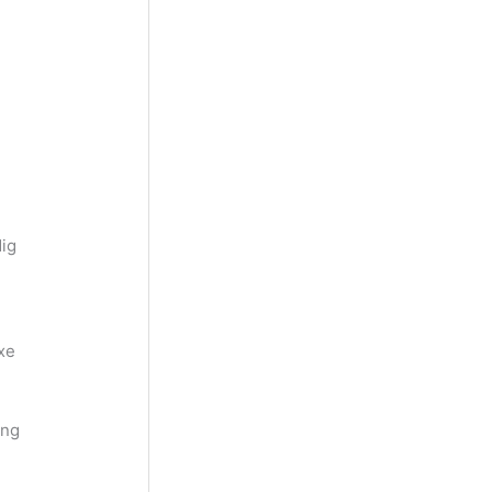
ig
xe
ing