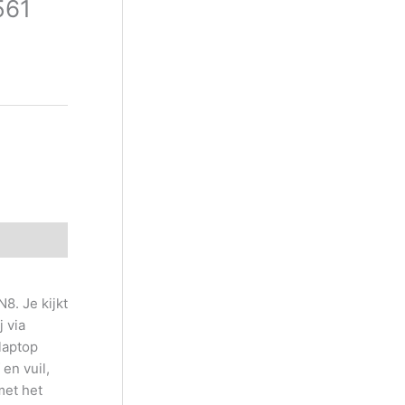
561
8. Je kijkt
j via
laptop
en vuil,
met het