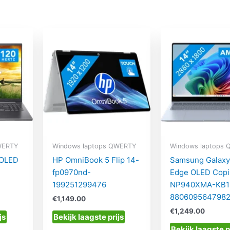
WERTY
Windows laptops QWERTY
Windows laptops
 OLED
HP OmniBook 5 Flip 14-
Samsung Galaxy
fp0970nd-
Edge OLED Copi
199251299476
NP940XMA-KB1
880609564798
€
1,149.00
€
1,249.00
js
Bekijk laagste prijs
Bekijk laagste p