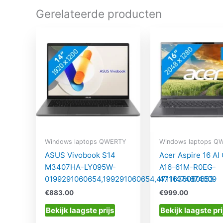
Gerelateerde producten
Windows laptops QWERTY
Windows laptops Q
ASUS Vivobook S14
Acer Aspire 16 AI
M3407HA-LY095W-
A16-61M-R0EG-
0199291060654,199291060654,4711636060653
4711474674609
€
883.00
€
999.00
Bekijk laagste prijs
Bekijk laagste pri