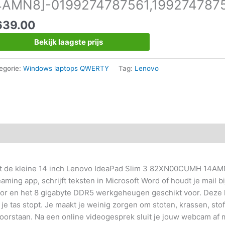
4AMN8]-0199274787561,199274787
639.00
Bekijk laagste prijs
egorie:
Windows laptops QWERTY
Tag:
Lenovo
met de kleine 14 inch Lenovo IdeaPad Slim 3 82XN00CUMH 14AMN
eaming app, schrijft teksten in Microsoft Word of houdt je mail bi
sor en het 8 gigabyte DDR5 werkgeheugen geschikt voor. Deze 
e tas stopt. Je maakt je weinig zorgen om stoten, krassen, stof 
doorstaan. Na een online videogesprek sluit je jouw webcam af 