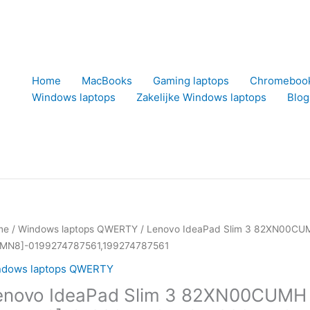
Home
MacBooks
Gaming laptops
Chromeboo
Windows laptops
Zakelijke Windows laptops
Blog
me
/
Windows laptops QWERTY
/ Lenovo IdeaPad Slim 3 82XN00CU
MN8]-0199274787561,199274787561
ndows laptops QWERTY
enovo IdeaPad Slim 3 82XN00CUMH