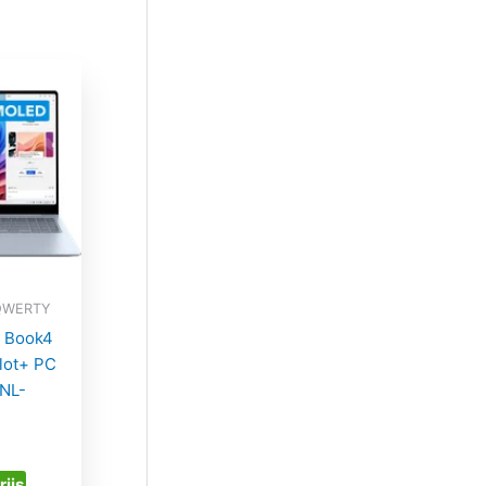
 QWERTY
 Book4
lot+ PC
NL-
2
rijs