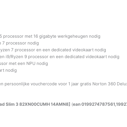
n 5 processor met 16 gigabyte werkgeheugen nodig
n 7 processor nodig
Ryzen 7 processor en een dedicated videokaart nodig
en i9/Ryzen 9 processor en een dedicated videokaart nodig
essor met een NPU nodig
rt nodig
en persoonlijke vouchercode voor 1 jaar gratis Norton 360 Delu
Pad Slim 3 82XN00CUMH 14AMN8]
(
ean 0199274787561,199