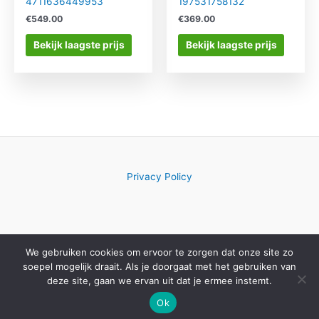
4711636449953
197531758132
€
549.00
€
369.00
Bekijk laagste prijs
Bekijk laagste prijs
Privacy Policy
We gebruiken cookies om ervoor te zorgen dat onze site zo
Copyright © 2026 Computerwinkelkeuze.nl
soepel mogelijk draait. Als je doorgaat met het gebruiken van
deze site, gaan we ervan uit dat je ermee instemt.
Ok