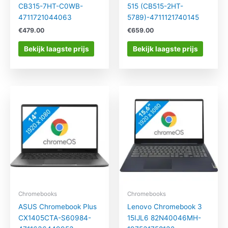
CB315-7HT-C0WB-
515 (CB515-2HT-
4711721044063
5789)-4711121740145
€
479.00
€
659.00
Bekijk laagste prijs
Bekijk laagste prijs
Chromebooks
Chromebooks
ASUS Chromebook Plus
Lenovo Chromebook 3
CX1405CTA-S60984-
15IJL6 82N40046MH-