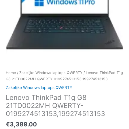
Home
/
Zakelijke Windows laptops QWERTY
/ Lenovo ThinkPad T1g
G8 21TD0022MH QWERTY-0199274513153,199274513153
Zakelijke Windows laptops QWERTY
Lenovo ThinkPad T1g G8
21TD0022MH QWERTY-
0199274513153,199274513153
€
3,389.00