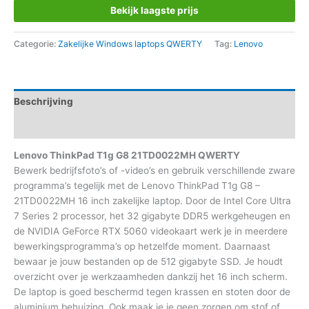
Bekijk laagste prijs
Categorie:
Zakelijke Windows laptops QWERTY
Tag:
Lenovo
Beschrijving
Aanvullende informatie
Lenovo ThinkPad T1g G8 21TD0022MH QWERTY
Bewerk bedrijfsfoto’s of -video’s en gebruik verschillende zware
programma’s tegelijk met de Lenovo ThinkPad T1g G8 –
21TD0022MH 16 inch zakelijke laptop. Door de Intel Core Ultra
7 Series 2 processor, het 32 gigabyte DDR5 werkgeheugen en
de NVIDIA GeForce RTX 5060 videokaart werk je in meerdere
bewerkingsprogramma’s op hetzelfde moment. Daarnaast
bewaar je jouw bestanden op de 512 gigabyte SSD. Je houdt
overzicht over je werkzaamheden dankzij het 16 inch scherm.
De laptop is goed beschermd tegen krassen en stoten door de
aluminium behuizing. Ook maak je je geen zorgen om stof of