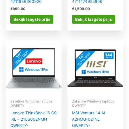
4711636360920
4711474985606
€
999.00
€
1,509.00
Bekijk laagste prijs
Bekijk laagste prijs
Zakelijke Windows laptops
Zakelijke Windows laptops
QWERTY
QWERTY
Lenovo ThinkBook 16 G9
MSI Venture 14 AI
IRL – 21US00ENMH
A2HMG-021NL
QWERTY-
QWERTY-