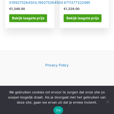
0199275264504,199275264504
4711377322485
€
1,349.00
€
1,229.00
Bekijk laagste prijs
Bekijk laagste prijs
Privacy Policy
We gebruiken cookies om ervoor te zorgen dat onze site zo
Copyright © 2026 Computerwinkelkeuze.nl
soepel mogelijk draait. Als je doorgaat met het gebruiken van
deze site, gaan we ervan uit dat je ermee instemt.
Ok