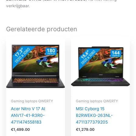
verkrijgbaar.
Gerelateerde producten
Gaming laptops QWERTY
Gaming laptops QWERTY
Acer Nitro V 17 AI
MSI Cyborg 15
ANV17-41-R3R0-
B2RWEKG-263NL-
4711474558183
4711377379205
€
1,499.00
€
1,279.00