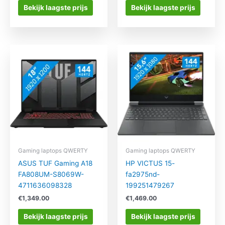
Bekijk laagste prijs
Bekijk laagste prijs
Gaming laptops QWERTY
Gaming laptops QWERTY
ASUS TUF Gaming A18
HP VICTUS 15-
FA808UM-S8069W-
fa2975nd-
4711636098328
199251479267
€
1,349.00
€
1,469.00
Bekijk laagste prijs
Bekijk laagste prijs