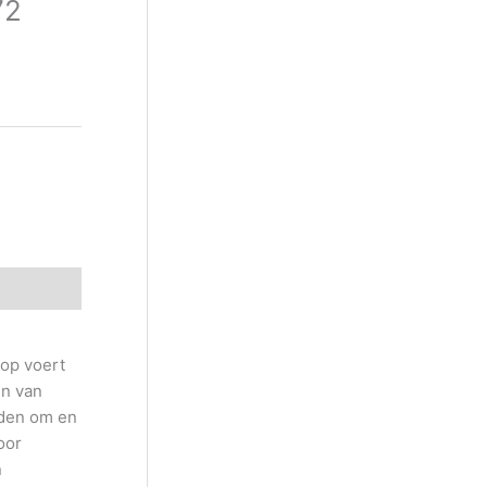
72
top voert
en van
aden om en
oor
n