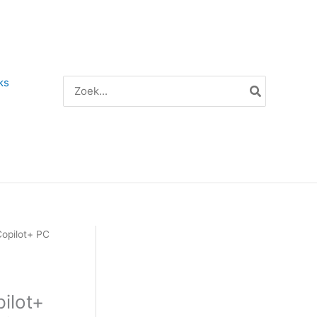
ks
Zoeken
naar:
opilot+ PC
ilot+