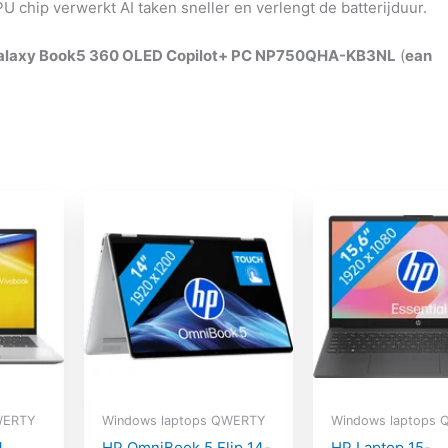
U chip verwerkt AI taken sneller en verlengt de batterijduur.
laxy Book5 360 OLED Copilot+ PC NP750QHA-KB3NL
(
ean
WERTY
Windows laptops QWERTY
Windows laptops
4
HP OmniBook 5 Flip 14-
HP Laptop 15-