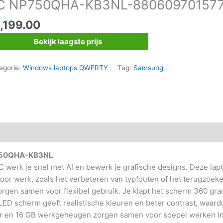
C NP750QHA-KB3NL-88060970157
1,199.00
Bekijk laagste prijs
egorie:
Windows laptops QWERTY
Tag:
Samsung
P750QHA-KB3NL
erk je snel met AI en bewerk je grafische designs. Deze lap
 voor werk, zoals het verbeteren van typfouten of het terugzoek
rgen samen voor flexibel gebruik. Je klapt het scherm 360 gr
ED scherm geeft realistische kleuren en beter contrast, waard
ssor en 16 GB werkgeheugen zorgen samen voor soepel werken i