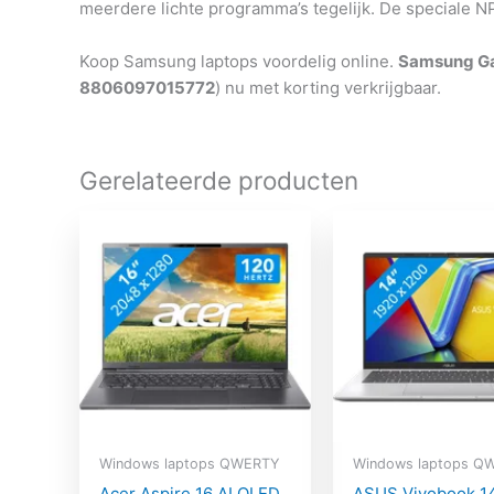
meerdere lichte programma’s tegelijk. De speciale NP
Koop Samsung laptops voordelig online.
Samsung Ga
8806097015772
) nu met korting verkrijgbaar.
Gerelateerde producten
Windows laptops QWERTY
Windows laptops Q
Acer Aspire 16 AI OLED
ASUS Vivobook 1