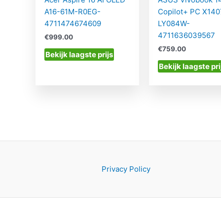
A16-61M-R0EG-
Copilot+ PC X14
4711474674609
LY084W-
4711636039567
€
999.00
€
759.00
Bekijk laagste prijs
Bekijk laagste pri
Privacy Policy