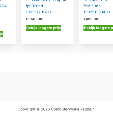
07QA-
fp0970nd-
fc0953nd-
199251299476
199251299483
€
1,149.00
€
499.00
Bekijk laagste prijs
Bekijk laagste p
js
Copyright © 2026 Computerwinkelkeuze.nl