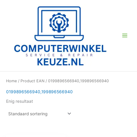
Ga
naar
de
inhoud
Home
/ Product EAN / 0199896566940,199896566940
0199896566940,199896566940
Enig resultaat