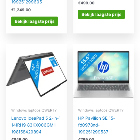
199251299605
€
499.00
€
1,249.00
Bekijk laagste prijs
Bekijk laagste prijs
Windows laptops QWERTY
Windows laptops QWERTY
Lenovo IdeaPad 5 2-in-1
HP Pavilion SE 15-
14IRH9 83KX006GMH-
fd0978nd-
198158429894
199251299537
€
849.00
€
799.00