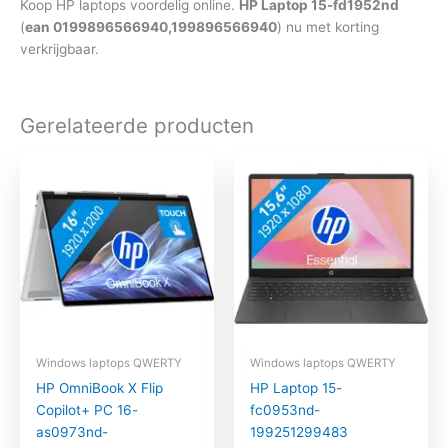
Koop HP laptops voordelig online.
HP Laptop 15-fd1952nd
(
ean 0199896566940,199896566940
) nu met korting
verkrijgbaar.
Gerelateerde producten
Windows laptops QWERTY
Windows laptops QWERTY
HP OmniBook X Flip
HP Laptop 15-
Copilot+ PC 16-
fc0953nd-
as0973nd-
199251299483