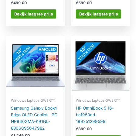
€
499.00
€
599.00
Bekijk laagste prijs
Bekijk laagste prijs
Windows laptops QWERTY
Windows laptops QWERTY
Samsung Galaxy Book4
HP OmniBook 5 16-
Edge OLED Copilot+ PC
ba1950nd-
NP940XMA-KB1NL-
199251299599
8806095647982
€
899.00
€
1,249.00