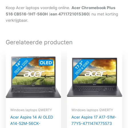
Koop Acer laptops voordelig online.
Acer Chromebook Plus
516 CB516-1HT-560H
(
ean 4711721015360
) nu met korting
verkrijgbaar.
Gerelateerde producten
Windows laptops QWERTY
Windows laptops QWERTY
Acer Aspire 14 AI OLED
Acer Aspire 17 A17-51M-
A14-52M-56CK-
77Y5-4711474775573