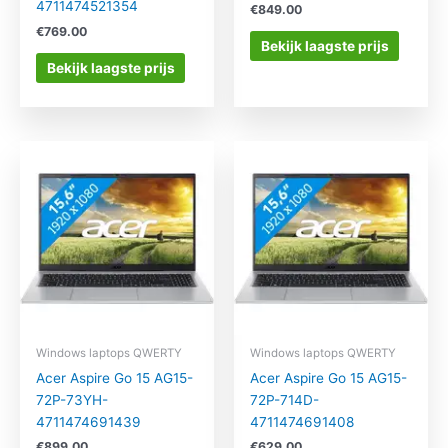
4711474521354
€
849.00
€
769.00
Bekijk laagste prijs
Bekijk laagste prijs
Windows laptops QWERTY
Windows laptops QWERTY
Acer Aspire Go 15 AG15-
Acer Aspire Go 15 AG15-
72P-73YH-
72P-714D-
4711474691439
4711474691408
€
899.00
€
629.00