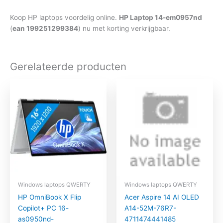
Koop HP laptops voordelig online.
HP Laptop 14-em0957nd
(
ean 199251299384
) nu met korting verkrijgbaar.
Gerelateerde producten
Windows laptops QWERTY
Windows laptops QWERTY
HP OmniBook X Flip
Acer Aspire 14 AI OLED
Copilot+ PC 16-
A14-52M-76R7-
as0950nd-
4711474441485