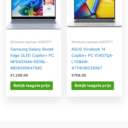
Windows laptops QWERTY
Windows laptops QWERTY
Samsung Galaxy Book4
ASUS Vivobook 14
Edge OLED Copilot+ PC
Copilot+ PC X1407QA-
NP940XMA-KB1NL-
LY084W-
8806095647982
4711636039567
€
1,249.00
€
759.00
Bekijk laagste prijs
Bekijk laagste prijs