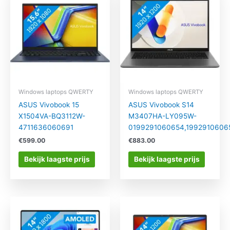
Windows laptops QWERTY
Windows laptops QWERTY
ASUS Vivobook 15
ASUS Vivobook S14
X1504VA-BQ3112W-
M3407HA-LY095W-
4711636060691
0199291060654,1992910606
€
599.00
€
883.00
Bekijk laagste prijs
Bekijk laagste prijs