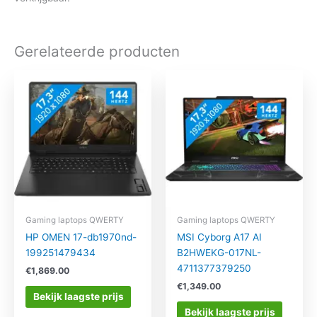
Gerelateerde producten
Gaming laptops QWERTY
Gaming laptops QWERTY
HP OMEN 17-db1970nd-
MSI Cyborg A17 AI
199251479434
B2HWEKG-017NL-
4711377379250
€
1,869.00
€
1,349.00
Bekijk laagste prijs
Bekijk laagste prijs