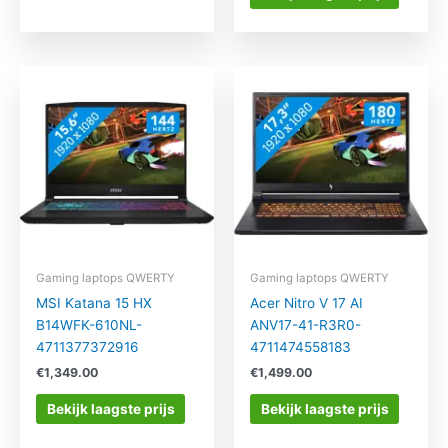
Gaming laptops QWERTY
Gaming laptops QWERTY
MSI Katana 15 HX
Acer Nitro V 17 AI
B14WFK-610NL-
ANV17-41-R3R0-
4711377372916
4711474558183
€
1,349.00
€
1,499.00
Bekijk laagste prijs
Bekijk laagste prijs