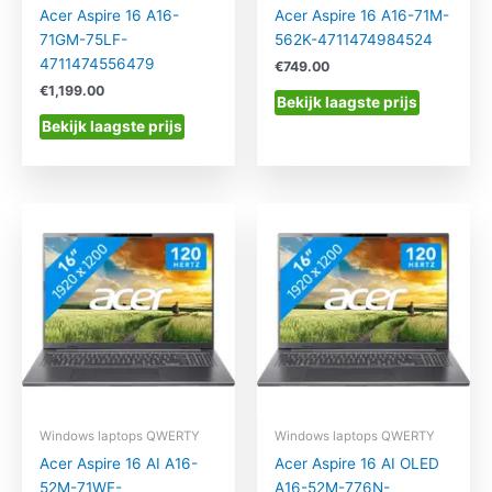
Acer Aspire 16 A16-
Acer Aspire 16 A16-71M-
71GM-75LF-
562K-4711474984524
4711474556479
€
749.00
€
1,199.00
Bekijk laagste prijs
Bekijk laagste prijs
Windows laptops QWERTY
Windows laptops QWERTY
Acer Aspire 16 AI A16-
Acer Aspire 16 AI OLED
52M-71WF-
A16-52M-776N-