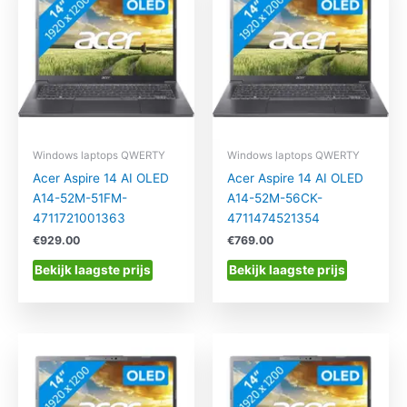
Windows laptops QWERTY
Windows laptops QWERTY
Acer Aspire 14 AI OLED
Acer Aspire 14 AI OLED
A14-52M-51FM-
A14-52M-56CK-
4711721001363
4711474521354
€
929.00
€
769.00
Bekijk laagste prijs
Bekijk laagste prijs